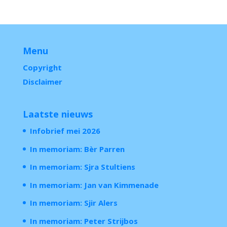
Menu
Copyright
Disclaimer
Laatste nieuws
Infobrief mei 2026
In memoriam: Bèr Parren
In memoriam: Sjra Stultiens
In memoriam: Jan van Kimmenade
In memoriam: Sjir Alers
In memoriam: Peter Strijbos