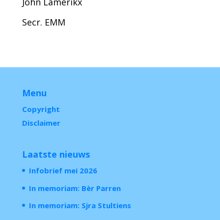
John Lamerikx
Secr. EMM
Menu
Copyright
Disclaimer
Laatste nieuws
Infobrief mei 2026
In memoriam: Bèr Parren
In memoriam: Sjra Stultiens