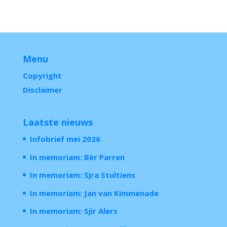
Menu
Copyright
Disclaimer
Laatste nieuws
Infobrief mei 2026
In memoriam: Bèr Parren
In memoriam: Sjra Stultiens
In memoriam: Jan van Kimmenade
In memoriam: Sjir Alers