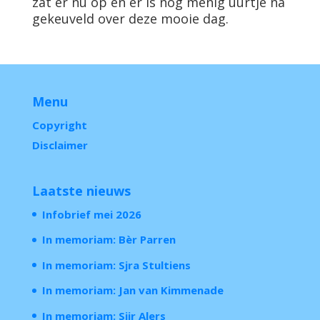
zat er nu op en er is nog menig uurtje na
gekeuveld over deze mooie dag.
Menu
Copyright
Disclaimer
Laatste nieuws
Infobrief mei 2026
In memoriam: Bèr Parren
In memoriam: Sjra Stultiens
In memoriam: Jan van Kimmenade
In memoriam: Sjir Alers