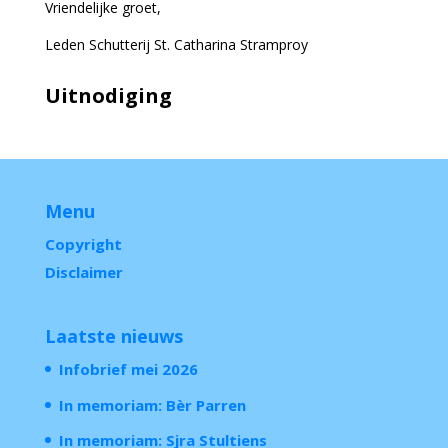
Vriendelijke groet,
Leden Schutterij St. Catharina Stramproy
Uitnodiging
Menu
Copyright
Disclaimer
Laatste nieuws
Infobrief mei 2026
In memoriam: Bèr Parren
In memoriam: Sjra Stultiens