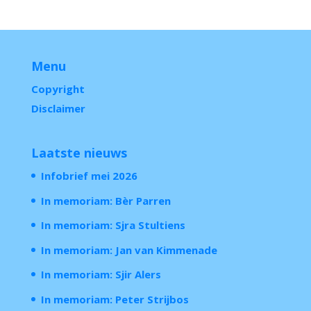
Menu
Copyright
Disclaimer
Laatste nieuws
Infobrief mei 2026
In memoriam: Bèr Parren
In memoriam: Sjra Stultiens
In memoriam: Jan van Kimmenade
In memoriam: Sjir Alers
In memoriam: Peter Strijbos